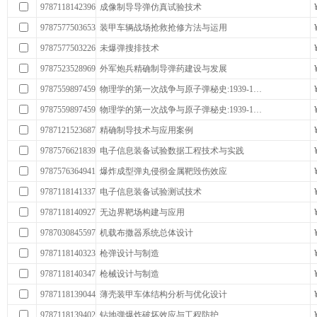
9787118142396
成像制导导弹仿真试验技术
9787577503653
装甲车辆战场抢救抢修方法与运用
9787577503226
未爆弹搜排技术
9787523528969
外军炮兵精确制导弹药建设与发展
9787559897459
物理学的第一次战争与原子弹秘史:1939-1…
9787559897459
物理学的第一次战争与原子弹秘史:1939-1…
9787121523687
精确制导技术与应用案例
9787576621839
电子信息装备试验数据工程技术与实践
9787576364941
爆炸成型弹丸侵彻金属靶毁伤效应
9787118141337
电子信息装备试验测试技术
9787118140927
无边界靶场构建与应用
9787030845597
机载布撒器系统总体设计
9787118140323
枪弹设计与制造
9787118140347
枪械设计与制造
9787118139044
薄壳装甲车体结构分析与优化设计
9787118139402
钻地弹爆炸破坏效应与工程防护