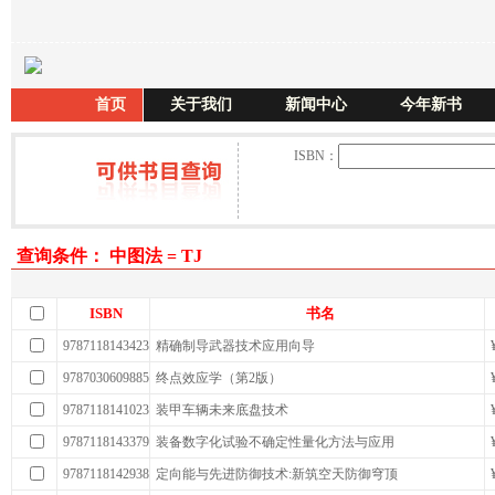
首页
关于我们
新闻中心
今年新书
ISBN：
查询条件： 中图法 = TJ
ISBN
书名
9787118143423
精确制导武器技术应用向导
9787030609885
终点效应学（第2版）
9787118141023
装甲车辆未来底盘技术
9787118143379
装备数字化试验不确定性量化方法与应用
9787118142938
定向能与先进防御技术:新筑空天防御穹顶