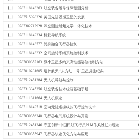
9787118143263
航空装备维修保障预测分析
9787515928326
美国先进遥感卫星的发展
9787302717928
深空测控射频光学一体化技术
9787118142334
机载导航系统
9787118143577
翼身融合飞行器控制
9787118143232
空间旋转系绳系统控制技术
9787030857163
微小卫星多约束高性能姿轨控制方法
9787010281605
逐梦航天:“东方红一号”卫星诞生纪实
9787512451384
无人机导航与控制
9787313345356
航空装备技术经济基础手册
9787111811664
无人机概论
9787118142518
面向无忧虑操纵的飞行控制技术
9787030856340
飞行器电气系统设计与开发
9787512451346
守正创新:中国民航飞行员PLM作风胜任力理论…
9787030855947
飞行器轨迹优化方法与应用