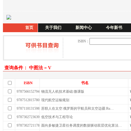
首页
关于我们
新闻中心
今年新书
ISBN：
查询条件： 中图法 = V
ISBN
书名
9787566152794
物流无人机技术基础:微课版
9787512815780
现代航空运输规划
9787118131598
苏联人在太空:俄罗斯的宇航员和太空边疆:Ru…
9787302723639
低空技术与工程导论
9787302721178
面向多敏捷卫星任务调度的数据驱动双层优化算法…