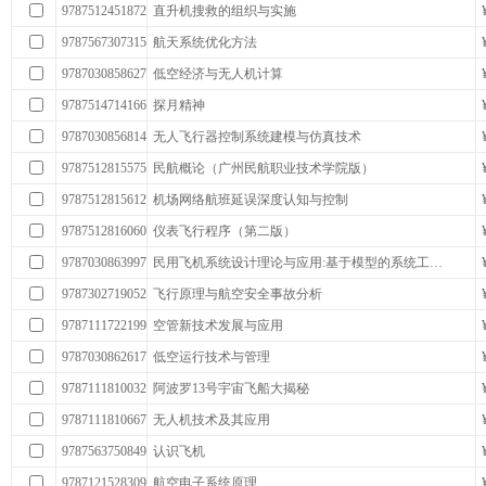
9787512451872
直升机搜救的组织与实施
9787567307315
航天系统优化方法
9787030858627
低空经济与无人机计算
9787514714166
探月精神
9787030856814
无人飞行器控制系统建模与仿真技术
9787512815575
民航概论（广州民航职业技术学院版）
9787512815612
机场网络航班延误深度认知与控制
9787512816060
仪表飞行程序（第二版）
9787030863997
民用飞机系统设计理论与应用:基于模型的系统工…
9787302719052
飞行原理与航空安全事故分析
9787111722199
空管新技术发展与应用
9787030862617
低空运行技术与管理
9787111810032
阿波罗13号宇宙飞船大揭秘
9787111810667
无人机技术及其应用
9787563750849
认识飞机
9787121528309
航空电子系统原理