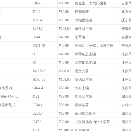
K892.1
¥98.00
莫金山，李大庆编著
云南
究
J7-42
¥80.00
郭鹤霞著
北方
J228.4
¥58.00
刘继卣绘画
辽宁
R274.2
¥268.00
戴俭华主编
安徽
性
B844
¥49.00
于军著
安徽
V271-49
¥49.90
韩雨江，孙铭，徐波主编
吉林
O1
¥40.00
涂荣豹总主编
江苏
O1
¥40.00
涂荣豹总主编
江苏
J825.535
¥500.00
潘文龙著
江苏
H195-61
¥158.00
安德源主编
江苏
判体系内
G644.4
¥88.00
刘东主编
江苏
3届研究生…
J121
¥88.00
周靖明主编
四川
培养新范式
F234.4
¥98.00
费含笑著
吉林
R291.4
¥60.00
尼玛次仁编著
四川
I247.8
¥38.00
甘孜藏族自治州文学艺…
四川
J221
¥1,200.00
和靖主编
四川