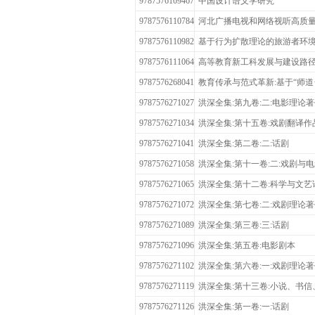
9787576109467
中国设计语义学研究
9787576110784
河北广播电视和网络视听高质
9787576110982
基于行为扩散理论的旅游者环
9787576111064
高等教育新工科发展与建设路
9787576268041
教育传承与范式革新:基于“师道
9787576271027
洪深全集:第九卷:二:电影理论
9787576271034
洪深全集:第十五卷:戏剧翻译作
9787576271041
洪深全集:第二卷:二:话剧
9787576271058
洪深全集:第十一卷:二:戏剧与
9787576271065
洪深全集:第十二卷:科学与文
9787576271072
洪深全集:第七卷:二:戏剧理论
9787576271089
洪深全集:第三卷:三:话剧
9787576271096
洪深全集:第五卷:电影剧本
9787576271102
洪深全集:第六卷:一:戏剧理论
9787576271119
洪深全集:第十三卷:小说、书
9787576271126
洪深全集:第一卷:一:话剧