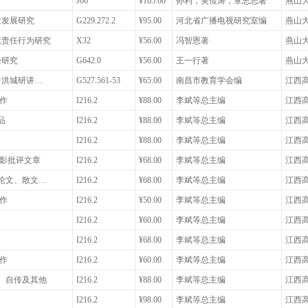
J06
¥165.00
孙利，吴俭涛，覃忠志著
燕山
量发展研究
G229.272.2
¥95.00
河北省广播电视研究室编
燕山
境责任行为研究
X32
¥56.00
冯智恩著
燕山
径研究
G642.0
¥56.00
王一行著
燕山
·洪城研讲…
G527.561-53
¥65.00
南昌市教育学会编
江西
著作
I216.2
¥88.00
李斌等总主编
江西
品
I216.2
¥88.00
李斌等总主编
江西
I216.2
¥88.00
李斌等总主编
江西
电影批评文章
I216.2
¥68.00
李斌等总主编
江西
艺论文、散文…
I216.2
¥68.00
李斌等总主编
江西
著作
I216.2
¥50.00
李斌等总主编
江西
I216.2
¥60.00
李斌等总主编
江西
I216.2
¥68.00
李斌等总主编
江西
著作
I216.2
¥60.00
李斌等总主编
江西
信、自传及其他
I216.2
¥88.00
李斌等总主编
江西
I216.2
¥98.00
李斌等总主编
江西