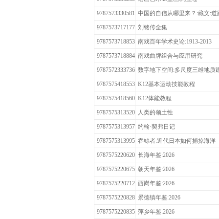
9787573330581
中国的自信从哪里来？:藏文:道
9787573717177
刘铭传全集
9787573718853
南戏百年学术史论:1913-2013
9787573718884
南戏曲牌组合与应用研究
9787572333736
数字地下空间:多尺度三维地质
9787575418553
K12基本运动技能教程
9787575418560
K12体能教程
9787575313520
人类的领土性
9787575313957
约翰·契弗日记
9787575313995
吞鲸者:近代日本如何捕掠海洋
9787575220620
长海年鉴:2026
9787575220675
朝天年鉴:2026
9787575220712
西岗年鉴:2026
9787575220828
景德镇年鉴:2026
9787575220835
萍乡年鉴:2026