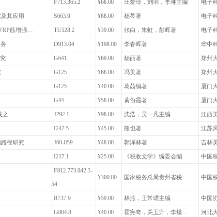
F713.365.2
¥68.00
庄爱玲，刘羽，李琳主编
电子
究及其应用
S663.9
¥88.00
杨芩著
电子
FRP筋增强…
TU528.2
¥39.00
张白，朱虹，彭晖著
电子
实务
D913.04
¥198.00
李春晖著
华中
研究
G641
¥69.00
杨丽著
郑州
究
G125
¥68.00
冯美著
郑州
G125
¥40.00
葛茜编著
厦门
G44
¥58.00
黄份霞著
厦门
羲之
J292.1
¥98.00
沈浩，吴一凡主编
江西
I247.5
¥45.00
熊也著
江苏
的路径研究
J60-059
¥48.00
郭泽林著
吉林
I217.1
¥25.00
《税收文学》编委会编
中国
F812.773.042.3-
¥300.00
国家税务总局贵州省税…
中国
54
R737.9
¥59.00
林燕，王常珺主编
中国
G804.8
¥40.00
霍宪奇，关玉升，李煜…
河北