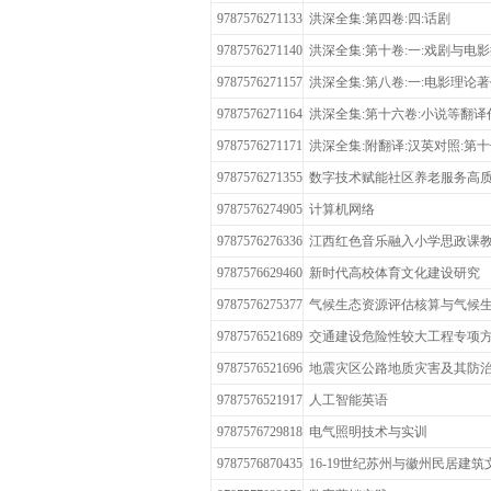
9787576271133
洪深全集:第四卷:四:话剧
9787576271140
洪深全集:第十卷:一:戏剧与电
9787576271157
洪深全集:第八卷:一:电影理论
9787576271164
洪深全集:第十六卷:小说等翻译
9787576271171
洪深全集:附翻译:汉英对照:第十
9787576271355
数字技术赋能社区养老服务高
9787576274905
计算机网络
9787576276336
江西红色音乐融入小学思政课
9787576629460
新时代高校体育文化建设研究
9787576275377
气候生态资源评估核算与气候
9787576521689
交通建设危险性较大工程专项
9787576521696
地震灾区公路地质灾害及其防
9787576521917
人工智能英语
9787576729818
电气照明技术与实训
9787576870435
16-19世纪苏州与徽州民居建