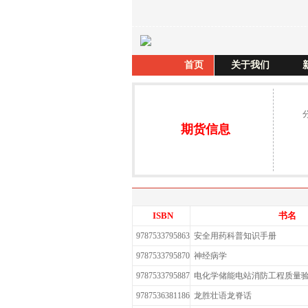
首页
关于我们
期货信息
ISBN
书名
9787533795863
安全用药科普知识手册
9787533795870
神经病学
9787533795887
电化学储能电站消防工程质量
9787536381186
龙胜壮语龙脊话