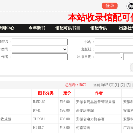
本站收录馆配可供书
新闻中心
今年新书
馆配可供书目
馆配专供
出版社
ISBN：
书名：
分类号：
出版社：
作者：
出版日期：
-
总品种：5072
当前为
6/51
页
[1]
[2]
[3]
图书分类
定价
作者
R452-62
¥16.00
安徽省药品监督管理局编
安徽
R741
¥98.00
余传庆主编
安徽
验收规范
TU998.1
¥98.00
安徽省电力协会著
安徽
H218.7
¥48.00
何霜等著
广西