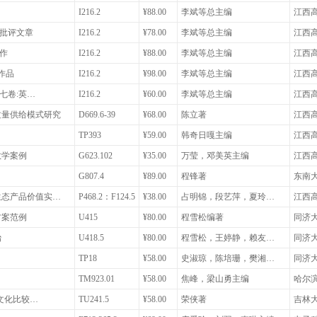
I216.2
¥88.00
李斌等总主编
江西
影批评文章
I216.2
¥78.00
李斌等总主编
江西
著作
I216.2
¥88.00
李斌等总主编
江西
作品
I216.2
¥98.00
李斌等总主编
江西
七卷:英…
I216.2
¥60.00
李斌等总主编
江西
质量供给模式研究
D669.6-39
¥68.00
陈立著
江西
TP393
¥59.00
韩奇日嘎主编
江西
教学案例
G623.102
¥35.00
万莹，邓美英主编
江西
G807.4
¥89.00
程锋著
东南
生态产品价值实…
P468.2：F124.5
¥38.00
占明锦，段艺萍，夏玲…
江西
方案范例
U415
¥80.00
程雪松编著
同济
治
U418.5
¥80.00
程雪松，王婷静，赖友…
同济
TP18
¥58.00
史淑琼，陈培珊，樊湘…
同济
TM923.01
¥58.00
焦峰，梁山勇主编
哈尔
筑文化比较…
TU241.5
¥58.00
荣侠著
吉林