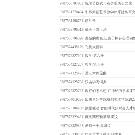
9787536797963
祝著节仪式与布努瑶历史文化
9787531770404
中职舞蹈艺术教学体系建构研
9787531496731
筋斗云
9787533796013
戴氏正骨疗法
9787533796020
生命的底色:让孩子拥有心理韧
9787574435179
飞机大百科
9787574327191
数学:第六册
9787574327207
数学:第五册
9787574325425
吴江木偶昆曲
9787574325708
汉吉学习词典
9787574325722
教授们怎么想:在神秘的学术评
9787574019836
四川音乐学院成都美术学院202
9787573186188
数据驱动:智能时代的财会人才
9787573329431
藏医药经验荟萃:藏文
9787573329844
爱有千千结:藏文
9787573330260
绘画艺术:2:壁画:阿里卷