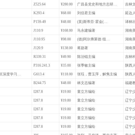
Z525.64
¥280.00
广昌县党史和地方志研…
吉林
K293.4
¥68.00
刘信君主编
延边
P159-49
¥48.00
(英)斯蒂芬·霍金(…
译林
J110.9
¥168.00
马永建编著
湖南
J110.95
¥98.00
(德)阿尔弗莱德·纽…
湖南
J120.9
¥138.00
蒋勋著
湖南
R339.31
¥49.90
陈治锟主编
吉林
P316.241.3
¥35.00
张季敏主编
陕西
学区深度学习…
G613.4
¥118.00
张珏，曹玉萍，解隽主编
陕西
B244.75
¥48.00
林文志编著
福建
I287.8
¥19.80
童立方编绘
辽宁
I287.8
¥19.80
童立方编绘
辽宁
I287.8
¥19.80
童立方编绘
辽宁
I287.8
¥19.80
童立方编绘
辽宁
I287.8
¥19.80
童立方编绘
辽宁