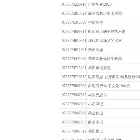
9787575220910
广昌年鉴:2026
9787575015424
简明吉林历史:朝鲜语
9787575312790
宇宙简史
9787574609914
时间线上的全球艺术史
9787574610941
现代艺术涵义的探索
9787574611801
美的沉思
9787574435049
营养师教你科学长高
9787575715201
咸阳市地震志
9787575716512
以问引思·以探促学:幼儿园数
9787575807630
向理而行:朱子文化10年兴
9787575907675
与朱元思书
9787575907682
小石潭记
9787575907699
愚公移山
9787575907705
醉翁亭记
9787575907712
岳阳楼记