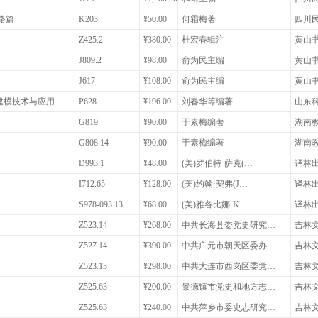
路篇
K203
¥50.00
何霜梅著
四川
Z425.2
¥380.00
杜宏春辑注
黄山
J809.2
¥98.00
俞为民主编
黄山
J617
¥108.00
俞为民主编
黄山
建模技术与应用
P628
¥196.00
刘春华等编著
山东
G819
¥90.00
于素梅编著
湖南
G808.14
¥90.00
于素梅编著
湖南
D993.1
¥48.00
(美)罗伯特·萨克(…
译林
I712.65
¥128.00
(美)约翰·契弗(J…
译林
S978-093.13
¥68.00
(美)雅各比娜·K.…
译林
Z523.14
¥268.00
中共长海县委党史研究…
吉林
Z527.14
¥390.00
中共广元市朝天区委办…
吉林
Z523.13
¥298.00
中共大连市西岗区委党…
吉林
Z525.63
¥200.00
景德镇市党史和地方志…
吉林
Z525.63
¥240.00
中共萍乡市委史志研究…
吉林