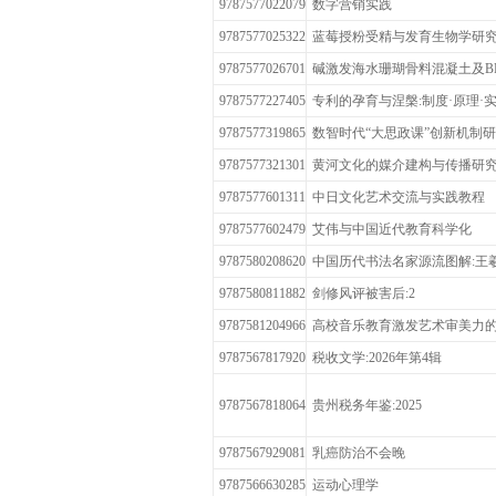
9787577022079
数字营销实践
9787577025322
蓝莓授粉受精与发育生物学研
9787577026701
碱激发海水珊瑚骨料混凝土及B
9787577227405
专利的孕育与涅槃:制度·原理·
9787577319865
数智时代“大思政课”创新机制
9787577321301
黄河文化的媒介建构与传播研
9787577601311
中日文化艺术交流与实践教程
9787577602479
艾伟与中国近代教育科学化
9787580208620
中国历代书法名家源流图解:王
9787580811882
剑修风评被害后:2
9787581204966
高校音乐教育激发艺术审美力
9787567817920
税收文学:2026年第4辑
9787567818064
贵州税务年鉴:2025
9787567929081
乳癌防治不会晚
9787566630285
运动心理学