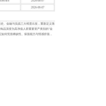
8/样本8
2026-08-07
2026-08-07
历史、金融与实战三大维度出发，重新定义珠
装饰品演变为高净值人群重要资产类别的“金
珠宝如何凭借稀缺性、保值能力与情感价值，