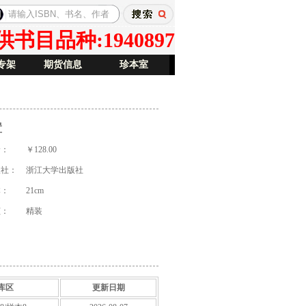
目品种:1940897
专架
期货信息
珍本室
置
价：
￥128.00
版社：
浙江大学出版社
本：
21cm
祯：
精装
库区
更新日期