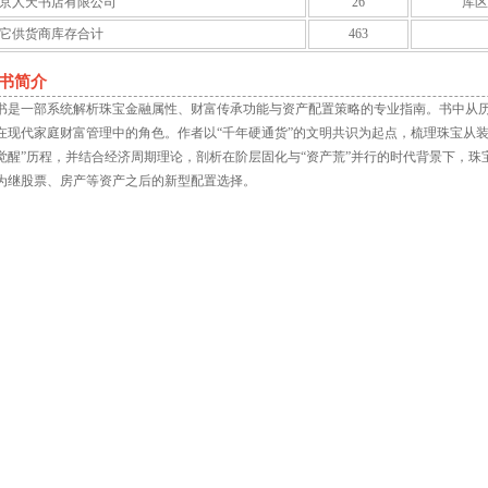
京人天书店有限公司
26
库区
它供货商库存合计
463
书简介
书是一部系统解析珠宝金融属性、财富传承功能与资产配置策略的专业指南。书中从
在现代家庭财富管理中的角色。作者以“千年硬通货”的文明共识为起点，梳理珠宝从
觉醒”历程，并结合经济周期理论，剖析在阶层固化与“资产荒”并行的时代背景下，
为继股票、房产等资产之后的新型配置选择。