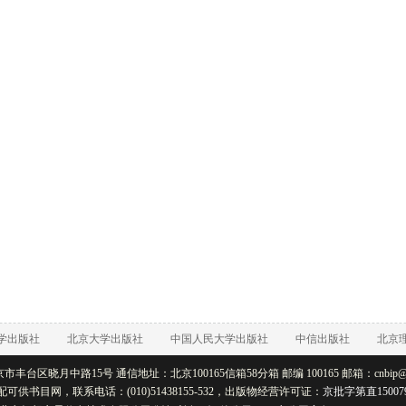
学出版社
北京大学出版社
中国人民大学出版社
中信出版社
北京
丰台区晓月中路15号 通信地址：北京100165信箱58分箱 邮编 100165 邮箱：cnbip@rtb
配可供书目网，联系电话：(010)51438155-532，出版物经营许可证：
京批字第直15007