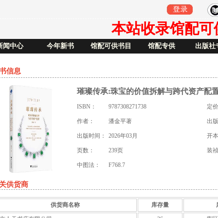
本站收录馆配可供书
新闻中心
今年新书
馆配可供书目
馆配专供
出版社
书信息
璀璨传承:珠宝的价值拆解与跨代资产配
ISBN：
9787308271738
定
作者：
潘金平著
出
出版时间：
2026年03月
开
页数：
239页
装
中图法：
F768.7
关供货商
供货商名称
库存量