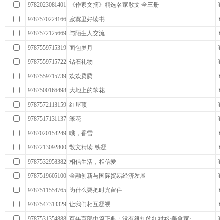
9782023081401
《作家文摘》精选名家散文 全三册
9787570224166
寂寞里好读书
9787572125669
与陌生人交流
9787559715319
面包岁月
9787559715722
钻石礼物
9787559715739
欢欢腾腾
9787500166498
大地上的笨花
9787572118159
红屋顶
9787517131137
笨花
9787020158249
哦，香雪
9787213092800
散文精读·铁凝
9787532958382
相信生活，相信爱
9787519605100
金融创新与国际贸易经济发展
9787511554765
为什么要把时光留住
9787547313329
让我们相互凝视
9787531354888
百年百部中篇正典：没有纽扣的红衬衫·美食家·…