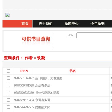
首页
关于我们
新闻中心
今年新书
ISBN：
查询条件： 作者 = 铁凝
ISBN
书名
9787531369097
落日晚照，为谁温柔
9787559481528
永远有多远
9787520735339
是热气腾腾地活着
9787559670434
永远有多远
9787544797535
隐匿的大师