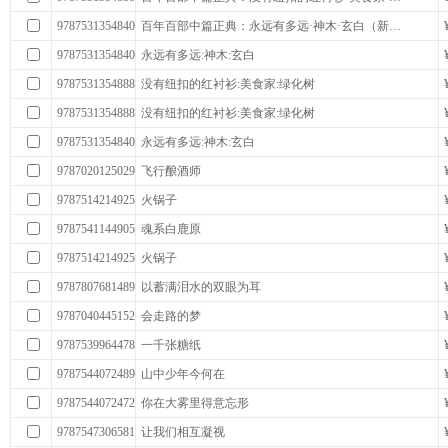
9787531354840
百年百部中篇正典：永远有多远·神木·玄白（新…
9787531354840
永远有多远:神木:玄白
9787531354888
没有纽扣的红衬衫:美食家:绿化树
9787531354888
没有纽扣的红衬衫:美食家:绿化树
9787531354840
永远有多远:神木:玄白
9787020125029
飞行酿酒师
9787514214925
火锅子
9787541144905
魂系白鹿原
9787514214925
火锅子
9787807681489
以蓄满泪水的双眼为耳
9787040445152
会走路的梦
9787539964478
一千张糖纸
9787544072489
山中少年今何在
9787544072472
你在大雾里得意忘形
9787547306581
让我们相互凝视