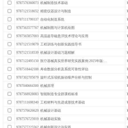
9787576360073
机械制造技术基础
9787121518652
精密仪器设计与制造
9787111799337
自动化制造系统
9787563577767
机械制图与计算机绘图
9787565857003
高温超导磁悬浮技术理论与应用
9787121519079
工程训练与创新实践指导书
9787121518539
机械设计基础习题精解
9787122495150
医疗器械真实世界研究实践案例:2025年版:…
9787518442188
寿命数据分析及系统可靠性评估
9787302705079
旋叶式压缩机振动噪声分析与控制
9787040664300
机械原理
9787568928083
智能制造专业群课程标准
9787111698340
工程材料与先进成形技术基础
9787576626629
机械设计基础
9787576725919
机械基础实验
9787577225562
机械创新设计与实践