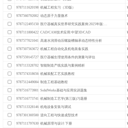
9787111620198
机械工程实习（3D版）
9787560792002
动态原子力显微术
9787122495150
医疗器械真实世界研究实践案例:2025年版:…
9787111800422
CAD/CAM技术应用:中望3D/CAD
9787577021041
高速水润滑动压螺旋槽轴承动态特性分析
9787507563672
机械工程自动化及机电装备实践
9787559145727
医疗器械生理使用条件的测量与评估
9787113328702
智能制造产线实践与案例精析
9787574318656
机械装配工艺实践教程
9787512449084
制造工程基础教程
9787516773901
SolidWorks基础与应用实训题集
9787516773741
机械制造工艺学(第三版)习题册
9787113328146
机电设备安装与调试
9787301369500
逆向工程与快速成型技术
9787111797630
机械原理与设计:下册