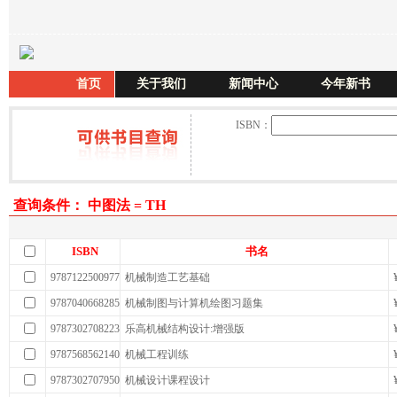
首页
关于我们
新闻中心
今年新书
ISBN：
查询条件： 中图法 = TH
ISBN
书名
9787122500977
机械制造工艺基础
9787040668285
机械制图与计算机绘图习题集
9787302708223
乐高机械结构设计:增强版
9787568562140
机械工程训练
9787302707950
机械设计课程设计