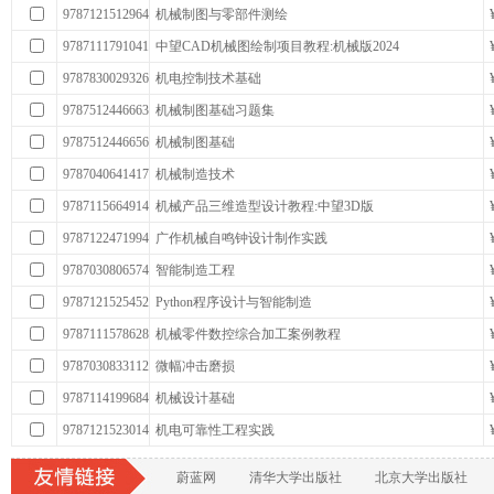
9787121512964
机械制图与零部件测绘
9787111791041
中望CAD机械图绘制项目教程:机械版2024
9787830029326
机电控制技术基础
9787512446663
机械制图基础习题集
9787512446656
机械制图基础
9787040641417
机械制造技术
9787115664914
机械产品三维造型设计教程:中望3D版
9787122471994
广作机械自鸣钟设计制作实践
9787030806574
智能制造工程
9787121525452
Python程序设计与智能制造
9787111578628
机械零件数控综合加工案例教程
9787030833112
微幅冲击磨损
9787114199684
机械设计基础
9787121523014
机电可靠性工程实践
蔚蓝网
清华大学出版社
北京大学出版社