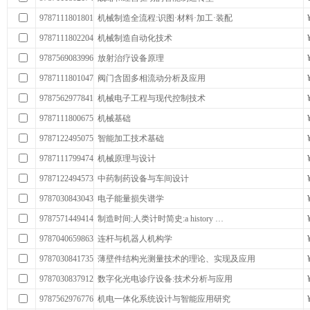
9787111801801
机械制造全流程:识图·材料·加工·装配
9787111802204
机械制造自动化技术
9787569083996
放射治疗设备原理
9787111801047
阀门含固多相流动分析及应用
9787562977841
机械电子工程与现代控制技术
9787111800675
机械基础
9787122495075
智能加工技术基础
9787111799474
机械原理与设计
9787122494573
中药制药设备与车间设计
9787030843043
电子能量损失谱学
9787571449414
制造时间:人类计时简史:a history …
9787040659863
连杆与机器人机构学
9787030841735
薄壁件结构光测量技术的理论、实现及应用
9787030837912
数字化光电诊疗设备:技术分析与应用
9787562976776
机电一体化系统设计与智能应用研究