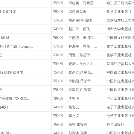
¥59.80
谭红英，马青霞…
哈尔滨工程大学
化关键技术
¥99.00
宗超勇等著
化学工业出版社
¥79.00
窦新宇[等]编著
北京航空航天大
¥49.00
赵尔丹，蔡飞，…
清华大学出版社
训教材
¥68.00
关志鹏，董绍江…
中国建设科技出
计算与设计:comp…
¥78.00
林海平，樊星，…
化学工业出版社
证
¥36.00
周磊，孙岳玲，…
化学工业出版社
视…
¥59.80
姜涛，吴兹古力…
首都经济贸易大
基础到AI辅助开发
¥58.00
魏新红,赵军民…
中国铁道出版社
¥59.80
李鹏丽,黄荣华
中国铁道出版社
践
¥58.00
夏家莉,白耀辉…
中国铁道出版社
大模型高效推理双引擎…
¥99.00
李明飞
电子工业出版社
（第4版）
¥49.00
杨彩云
电子工业出版社
¥59.00
李文义
电子工业出版社
）
¥69.80
顾铭,张安民
科学出版社
中职版）
¥40.00
郭利杰,孙青,…
中国铁道出版社