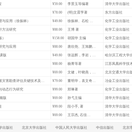
程
¥59.00
李景玉等编著
清华大学出版社
¥78.00
(明)文震亨著
东方出版社
理与应用（徐振林）
¥49.80
徐振林、石松 …
化学工业出版社
计方法研究
¥88.00
王博 著
化学工业出版社
版）
¥158.00
胡国华 主编
化学工业出版社
研究与应用
¥88.00
唐欣尧、王旭鹏…
化学工业出版社
课版
¥49.80
张远辉，李岩，…
哈尔滨工程大学
¥88.00
杨菁等著
江苏凤凰科学技
¥69.00
文健，叶晓燕，…
北京交通大学出
坡灾害勘查评估关键技术及…
¥79.00
董明华，袁文奇…
冶金工业出版社
与动态行为研究
¥99.00
郑琳著
化学工业出版社
频版
¥69.00
孙弋主编
清华大学出版社
能
¥99.00
段小手, 著
清华大学出版社
¥69.00
王宗杰, 石佳…
清华大学出版社
学出版社
北京大学出版社
中国人民大学出版社
中信出版社
北京