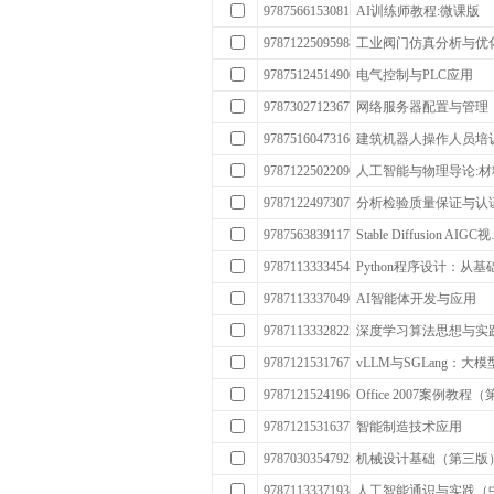
9787566153081
AI训练师教程:微课版
9787122509598
工业阀门仿真分析与优
9787512451490
电气控制与PLC应用
9787302712367
网络服务器配置与管理
9787516047316
建筑机器人操作人员培
9787122502209
人工智能与物理导论:材料
9787122497307
分析检验质量保证与认
9787563839117
Stable Diffusion AIGC
9787113333454
Python程序设计：从
9787113337049
AI智能体开发与应用
9787113332822
深度学习算法思想与实
9787121531767
vLLM与SGLang：
9787121524196
Office 2007案例教程
9787121531637
智能制造技术应用
9787030354792
机械设计基础（第三版
9787113337193
人工智能通识与实践（