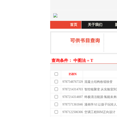
首页
关于我们
查询条件： 中图法 = T
ISBN
9787548767329
混凝土结构收缩徐变
9787214314703
智控核聚变:从实验室
9787214314697
终极清洁能源:氢能未来
9787571361846
漫画学AI:让孩子玩转
9787122506306
空调工程BIM正向设计