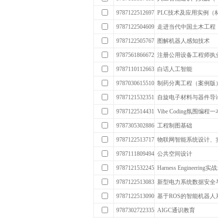
9787122512697
PLC技术及应用实例（
9787122504609
走进当代中国土木工程
9787122505767
图解机器人感知技术
9787561866672
注册公用设备工程师执
9787110112663
白话人工智能
9787030615510
制药分离工程（案例版
9787121532351
自旋电子材料与器件导
9787122514431
Vibe Coding氛围编程
9787305302886
工程制图基础
9787122513717
物联网智能系统设计、
9787111809494
公共空间设计
9787121532245
Harness Engineering实
9787122513083
新型电力系统数据安全
9787122513090
基于ROS的智能机器
9787302722335
AIGC通识教育