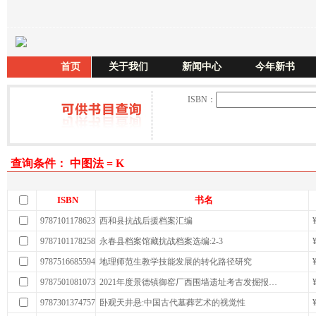
首页
关于我们
新闻中心
今年新书
ISBN：
查询条件： 中图法 = K
ISBN
书名
9787101178623
西和县抗战后援档案汇编
9787101178258
永春县档案馆藏抗战档案选编:2-3
9787516685594
地理师范生教学技能发展的转化路径研究
9787501081073
2021年度景德镇御窑厂西围墙遗址考古发掘报…
9787301374757
卧观天井悬:中国古代墓葬艺术的视觉性