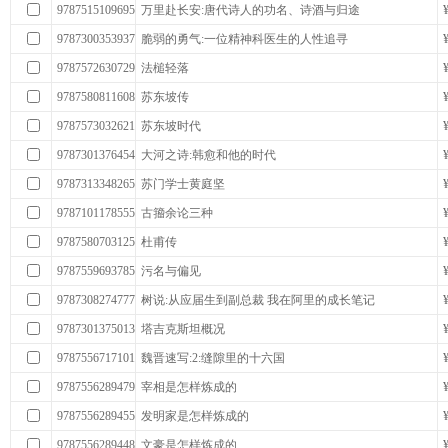
9787515109695
万里赴长安:唐代诗人的功名、诗酒与归途
9787300353937
脆弱的勇气:一位精神科医生的人性追寻
9787572630729
法槌轻落
9787580811608
苏东坡传
9787573032621
苏东坡时代
9787301376454
大河之诗:韩愈和他的时代
9787313348265
苏门学士黄庭坚
9787101178555
古籀余论三种
9787580703125
杜甫传
9787559693785
污名与偏见
9787308274777
树说:从应届生到副总裁 我在阿里的成长笔记
9787301375013
塔吉克斯坦概况
9787556717101
魏晋速写:2:缝隙里的十六国
9787556289479
宰相是怎样炼成的
9787556289455
发明家是怎样炼成的
9787556289448
文豪是怎样炼成的