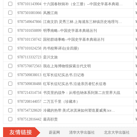
9787101143904
十六国春秋辑补（全三册）--中国史学基本典籍…
9787501081066
风雅江南
9787549647866
江南文韵 灵秀三林:上海浦东三林镇历史地理与…
9787101050899
明季南略--中国史学基本典籍丛刊
9787101150742
国初群雄事略--中国史学基本典籍丛刊
9787101024258
尚书校释译论(全四册)
9787113332723
栾川文旅
9787576072563
我在上海博物馆探索古代文明
9787509838013
红军长征纪实丛书.日记卷
9787509838488
红军长征纪实丛书.沿途亲历者忆长征卷
9787214314734
书页里的战争：从维也纳体系到第二次世界大战
9787208144057
二万五千里（珍藏本）
9787547328620
冷藏的热带:美式冰淇淋如何塑造夏威夷:ice…
9787512816442
最高职责
蔚蓝网
清华大学出版社
北京大学出版社