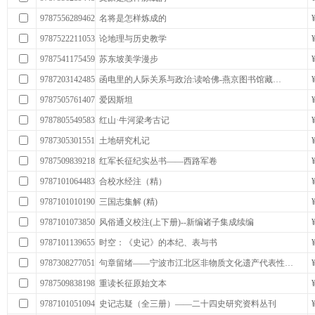
9787556289462
名将是怎样炼成的
9787522211053
论地理与历史教学
9787541175459
苏东坡美学漫步
9787203142485
函电里的人际关系与政治:读哈佛-燕京图书馆藏…
9787505761407
爱因斯坦
9787805549583
红山·牛河梁考古记
9787305301551
土地研究札记
9787509839218
红军长征纪实丛书——西路军卷
9787101064483
合校水经注（精）
9787101010190
三国志集解 (精)
9787101073850
风俗通义校注(上下册)--新编诸子集成续编
9787101139655
时空：《史记》的本纪、表与书
9787308277051
句章留绪——宁波市江北区非物质文化遗产代表性…
9787509838198
重读长征原始文本
9787101051094
史记志疑（全三册）——二十四史研究资料丛刊