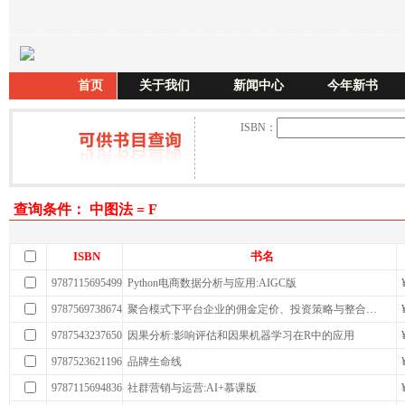
首页
关于我们
新闻中心
今年新书
ISBN：
查询条件： 中图法 = F
ISBN
书名
9787115695499
Python电商数据分析与应用:AIGC版
9787569738674
聚合模式下平台企业的佣金定价、投资策略与整合…
9787543237650
因果分析:影响评估和因果机器学习在R中的应用
9787523621196
品牌生命线
9787115694836
社群营销与运营:AI+慕课版