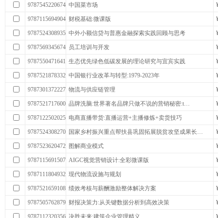
9787545220674
中国菜市场
9787115694904
财税基础:微课版
9787524308935
中外小额信贷与普惠金融探索实践回顾与思考
9787569345674
员工培训与开发
9787550471641
生态优先绿色低碳发展的理论研究与宜宾实践
9787521878332
中国银行业改革与转型:1979-2023年
9787301372227
物流与供应链管理
9787521717600
品牌洗脑:世界著名品牌只做不说的营销秘密:t…
9787122502025
电商直播带货:直播运营+主播修炼+卖货技巧
9787524308270
国家乡村振兴重点帮扶县巩固拓展脱贫攻坚成果长…
9787523620472
图解商业模式
9787115691507
AIGC视觉营销设计:全彩微课版
9787111804932
现代物流设施与规划
9787521659108
绩效考核与薪酬激励整体解决方案
9787505762879
财报决策力:从关键数据分析到高效决策
9787112320356
决胜未来:建筑企业管理精义