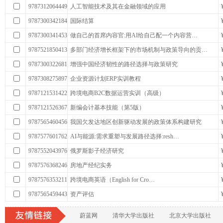
9787312064449
人工智能技术及其在金融领域的应用
9787300342184
国际结算
9787300341453
做自己的首席内容官:用AI给自己配一个内容营…
9787521850413
多部门经济增长框架下的市场机制与政策导向的贡…
9787300322681
增强中国经济韧性的路径选择与政策研究
9787308275897
企业资源计划ERP实训教程
9787121531422
跨境电商B2C数据运营实训（高级）
9787121526367
新编会计基本技能（第5版）
9787565460456
我国欠发达地区创新驱动发展的政策体系构建研究
9787577601762
AI与能源:需求重塑与发展路径选择:resh…
9787552043976
俄罗斯影子经济研究
9787576368246
房地产经纪实务
9787576353211
跨境电商英语（English for Cro…
9787565459443
资产评估
蔚蓝网
清华大学出版社
北京大学出版社