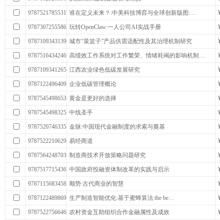
9787521785531
谁在定义未来？:中美科技博弈与全球创新版图:…
9787307255586
玩转OpenClaw:一人公司AI实战手册
9787109343139
城市“菜篮子”产品供需适配性及其治理机制研究
9787516434246
高绩效工作系统对工作繁荣、情绪耗竭的影响机制…
9787109341265
江西农业绿色低碳发展研究
9787122496409
企业低碳管理概论
9787545498653
黄金是更好的选择
9787545498325
中线圣手
9787520746335
金脉:中国现代金融制度的求索与奠基
9787522210629
易经商道
9787564248703
制造商技术开放策略问题研究
9787517715436
中国政府投融资体制改革的实践与启示
9787115683458
顺势:古代商业的智慧
9787122489869
生产制造智能优化:基于蜜蜂算法:the be…
9787522756646
农村资金互助组织合作金融属性及成效