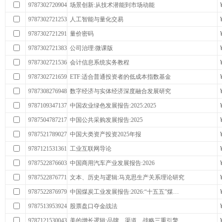
9787302720904
场景创新:从技术潜能到市场动能
9787302721253
人工智能与量化交易
9787302721291
量价密码
9787302721383
公司治理:微课版
9787302721536
会计信息系统实务教程
9787302721659
ETF:适合普通投资者的低成本指数基金
9787308276948
数字经济与实体经济深度融合发展研究
9787109347137
中国农业绿色发展报告:2025:2025
9787504787217
中国公共采购发展报告:2025
9787521789027
中国大类资产投资2025年报
9787121531361
工业互联网导论
9787522876603
中国商用汽车产业发展报告:2026
9787522876771
文本、历史与逻辑:马克思生产关系理论研究
9787522876979
中国煤炭工业发展报告:2026:“十五五”煤…
9787513953924
股票盘口夺金战法
9787121530043
美的增长逻辑:品牌、渠道、战略三重引擎