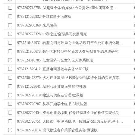
9787302718758
AI超级个体:自媒体+办公提效+商业闭环全流…
9787121529832
分红保险全面解析
9787562980360
来凤藤茶
9787302722328
中和之道:全球共同发展研究
9787516434932
转型之困与破局之道:地方政府平台公司市场化进…
9787521805673
数字乡村转型中的新农人数智创业生态系统研究
9787524310785
低空经济与全空间无人体系概论
9787121529412
直播电商基础与实务:AIGC版
9787550473270
乡村产业富民:从风险治理到多维创新的实践探索
9787121529641
AI时代企业供应链转型升级
9787302720119
物流与供应链管理:微课版
9787302720287
从零开始学小红书:AI赋能版
9787302720454
双元创新:数智时代专精特新企业的价值实现机制
9787302720751
人民币汇率波动机理、预测及溢出效应研究:基于…
9787302720614
现代物流客户关系管理实务:微课版