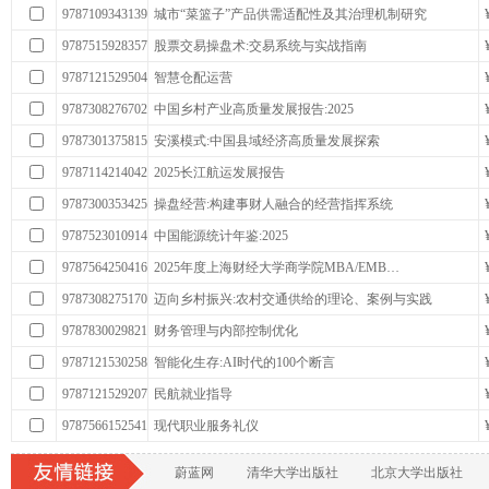
9787109343139
城市“菜篮子”产品供需适配性及其治理机制研究
9787515928357
股票交易操盘术:交易系统与实战指南
9787121529504
智慧仓配运营
9787308276702
中国乡村产业高质量发展报告:2025
9787301375815
安溪模式:中国县域经济高质量发展探索
9787114214042
2025长江航运发展报告
9787300353425
操盘经营:构建事财人融合的经营指挥系统
9787523010914
中国能源统计年鉴:2025
9787564250416
2025年度上海财经大学商学院MBA/EMB…
9787308275170
迈向乡村振兴:农村交通供给的理论、案例与实践
9787830029821
财务管理与内部控制优化
9787121530258
智能化生存:AI时代的100个断言
9787121529207
民航就业指导
9787566152541
现代职业服务礼仪
蔚蓝网
清华大学出版社
北京大学出版社