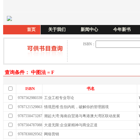
首页
关于我们
新闻中心
今年新书
ISBN：
查询条件： 中图法 = F
ISBN
书名
9787562980339
工业工程专业导论
9787121529863
情境思维:告别内耗，破解你的管理困境
9787550473287
潮起大湾:海南自贸港与粤港澳大湾区联动发展
9787504787088
大道无限:企业家精神与商业正道
9787830029562
网络营销