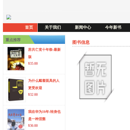
首页
关于我们
新闻中心
今年新书
重点推荐
图书信息
苏共亡党十年祭:最新
版
¥35.00
为什么戴着面具的人
更受欢迎
¥32.00
我在华为16年:转身也
是一种涅槃
¥36.00