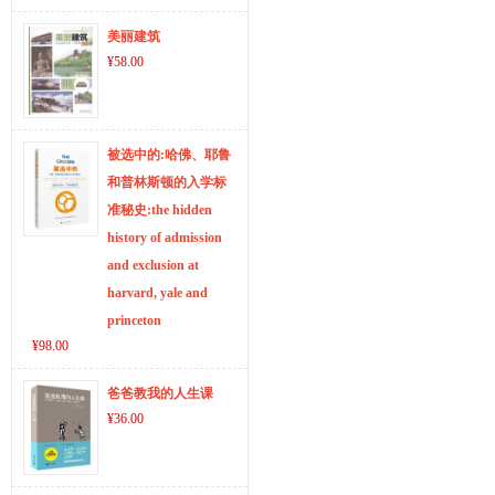
美丽建筑
¥58.00
被选中的:哈佛、耶鲁
和普林斯顿的入学标
准秘史:the hidden
history of admission
and exclusion at
harvard, yale and
princeton
¥98.00
爸爸教我的人生课
¥36.00