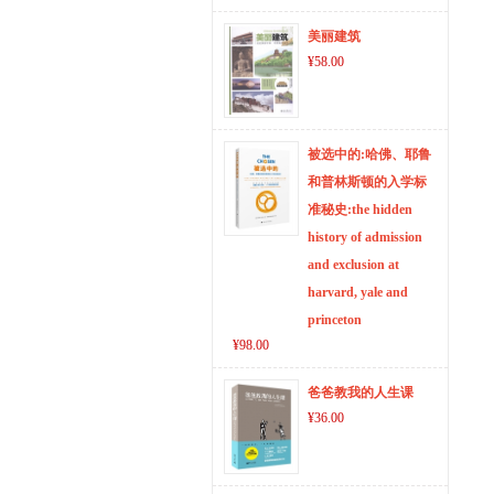
美丽建筑
¥58.00
被选中的:哈佛、耶鲁
和普林斯顿的入学标
准秘史:the hidden
history of admission
and exclusion at
harvard, yale and
princeton
¥98.00
爸爸教我的人生课
¥36.00