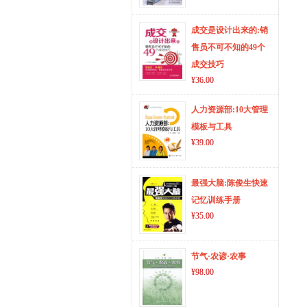
成交是设计出来的:销
售员不可不知的49个
成交技巧
¥36.00
人力资源部:10大管理
模板与工具
¥39.00
最强大脑:陈俊生快速
记忆训练手册
¥35.00
节气·农谚·农事
¥98.00