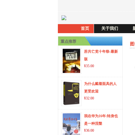
首页
关于我们
重点推荐
图
苏共亡党十年祭:最新
版
¥35.00
为什么戴着面具的人
更受欢迎
¥32.00
我在华为16年:转身也
是一种涅槃
¥36.00