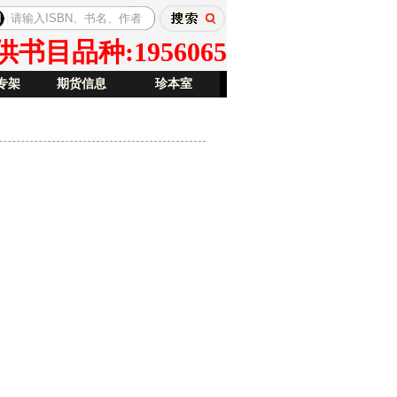
目品种:1956065
专架
期货信息
珍本室