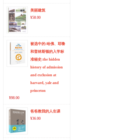
美丽建筑
¥58.00
被选中的:哈佛、耶鲁
和普林斯顿的入学标
准秘史:the hidden
history of admission
and exclusion at
harvard, yale and
princeton
¥98.00
爸爸教我的人生课
¥36.00