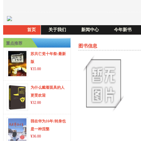
首页
关于我们
新闻中心
今年新书
重点推荐
图书信息
苏共亡党十年祭:最新
版
¥35.00
为什么戴着面具的人
更受欢迎
¥32.00
我在华为16年:转身也
是一种涅槃
¥36.00