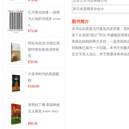
¥79.00
北京人天书店有限公司
其它供货商库存合计
亿万美元间谍:一段鲜
为人知的冷战史:a true
图书简介
st…
本书出自美国当代著名历史学家，普
¥79.00
述了从美国“国父”乔治·华盛顿至理
美国总统制的两大关切：一是美国的
同化与自治:20世纪美
何制衡已成为一大问题。本书不但极
国印第安政策演变研
且文字深入浅出，对于普通读者来说
究
¥58.00
大变局时代的美国霸
权
¥108.00
发明拉丁裔:美国种族
主义新史:a new story
…
¥88.00