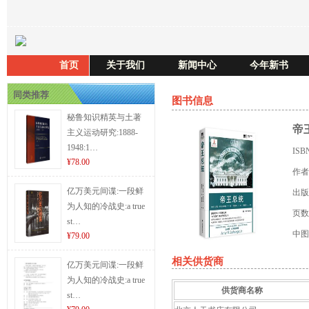
首页
关于我们
新闻中心
今年新书
同类推荐
图书信息
秘鲁知识精英与土著
帝
主义运动研究:1888-
1948:1…
ISB
¥78.00
作者
亿万美元间谍:一段鲜
出版
为人知的冷战史:a true
页数
st…
中图
¥79.00
相关供货商
亿万美元间谍:一段鲜
为人知的冷战史:a true
供货商名称
st…