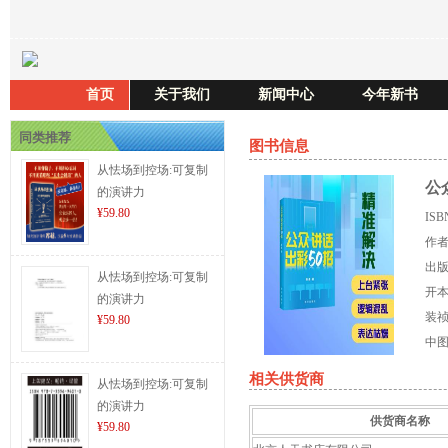
首页
关于我们
新闻中心
今年新书
同类推荐
图书信息
从怯场到控场:可复制
公
的演讲力
¥59.80
IS
作
出
从怯场到控场:可复制
开
的演讲力
装
¥59.80
中
相关供货商
从怯场到控场:可复制
的演讲力
供货商名称
¥59.80