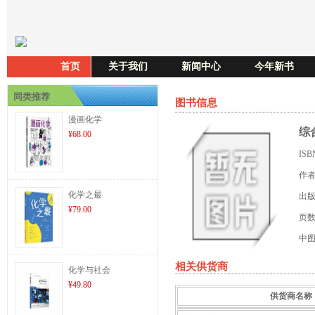
首页
关于我们
新闻中心
今年新书
同类推荐
图书信息
漫画化学
综
¥68.00
IS
作
化学之最
出
¥79.00
页
中
相关供货商
化学与社会
¥49.80
供货商名称