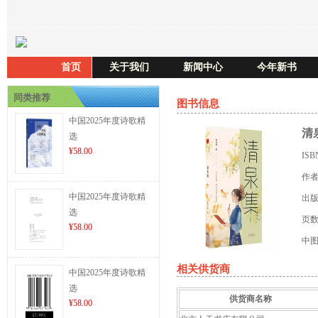
首页
关于我们
新闻中心
今年新书
同类推荐
图书信息
中国2025年度诗歌精
清
选
¥58.00
IS
作
中国2025年度诗歌精
出
选
页
¥58.00
中
相关供货商
中国2025年度诗歌精
选
供货商名称
¥58.00