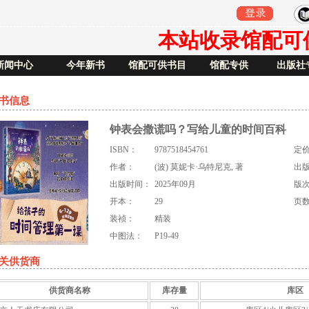
本站收录馆配可供书
新闻中心
今年新书
馆配可供书目
馆配专供
出版社
书信息
钟表会撒谎吗？写给儿童的时间百科
ISBN：
9787518454761
定
作者：
(波) 莫妮卡·乌特尼克, 著
出
出版时间：
2025年09月
版
开本：
29
页
装祯：
精装
中图法：
P19-49
关供货商
供货商名称
库存量
库区