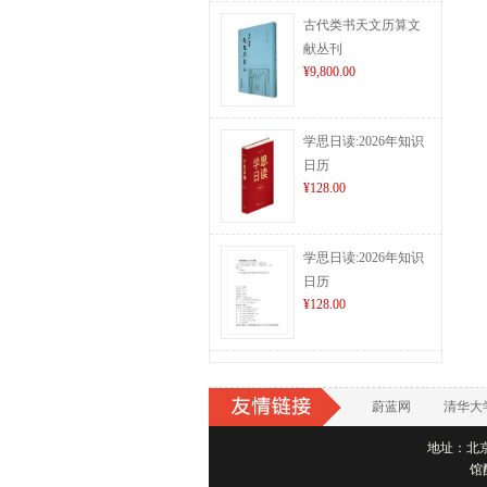
古代类书天文历算文
献丛刊
¥9,800.00
学思日读:2026年知识
日历
¥128.00
学思日读:2026年知识
日历
¥128.00
蔚蓝网
清华大
地址：北京市
馆