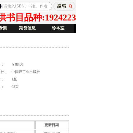
目品种:1924223
专架
期货信息
珍本室
价：
￥88.00
版社：
中国轻工业出版社
次：
1版
数：
63页
更新日期