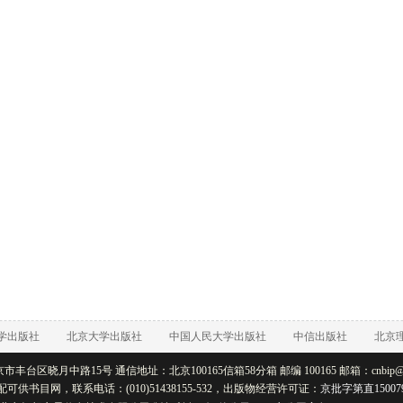
学出版社
北京大学出版社
中国人民大学出版社
中信出版社
北京
丰台区晓月中路15号 通信地址：北京100165信箱58分箱 邮编 100165 邮箱：cnbip@rtb
配可供书目网，联系电话：(010)51438155-532，出版物经营许可证：
京批字第直15007