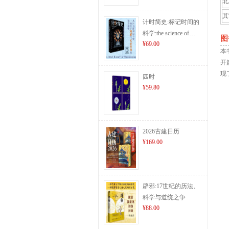
北
其
计时简史:标记时间的
科学:the science of…
图
¥69.00
本
开
现
四时
¥59.80
2026古建日历
¥169.00
辟邪:17世纪的历法、
科学与道统之争
¥88.00