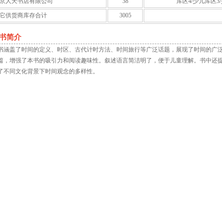
京人天书店有限公司
38
库区4/少儿库区3
它供货商库存合计
3005
书简介
书涵盖了时间的定义、时区、古代计时方法、时间旅行等广泛话题，展现了时间的广
篇，增强了本书的吸引力和阅读趣味性。叙述语言简洁明了，便于儿童理解。书中还
了不同文化背景下时间观念的多样性。