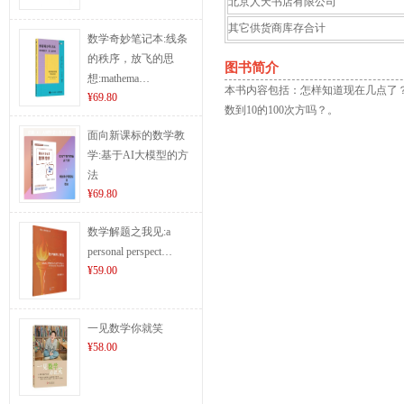
北京人天书店有限公司
其它供货商库存合计
数学奇妙笔记本:线条
的秩序，放飞的思
图书简介
想:mathema…
本书内容包括：怎样知道现在几点了
¥69.80
数到10的100次方吗？。
面向新课标的数学教
学:基于AI大模型的方
法
¥69.80
数学解题之我见:a
personal perspect…
¥59.00
一见数学你就笑
¥58.00