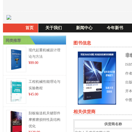
首页
关于我们
新闻中心
今年新书
同类推荐
图书信息
现代起重机械设计理
非
论与方法
¥89.00
IS
作
工程机械性能理论与
出
实验教程
开
¥45.00
中
相关供货商
刮板输送机关键部件
摩擦磨损特性及结构
供货商名称
优化