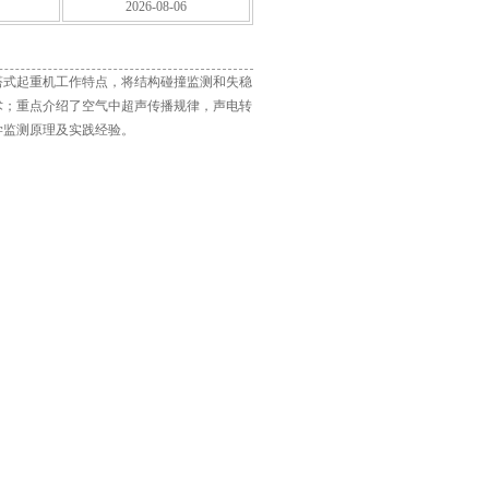
2026-08-06
塔式起重机工作特点，将结构碰撞监测和失稳
术；重点介绍了空气中超声传播规律，声电转
学监测原理及实践经验。