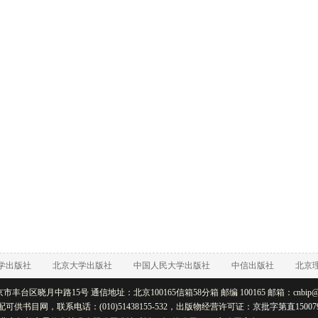
学出版社
北京大学出版社
中国人民大学出版社
中信出版社
北京
丰台区晓月中路15号 通信地址：北京100165信箱58分箱 邮编 100165 邮箱：cnbip@rtb
配可供书目网，联系电话：(010)51438155-532，出版物经营许可证：
京批字第直15007