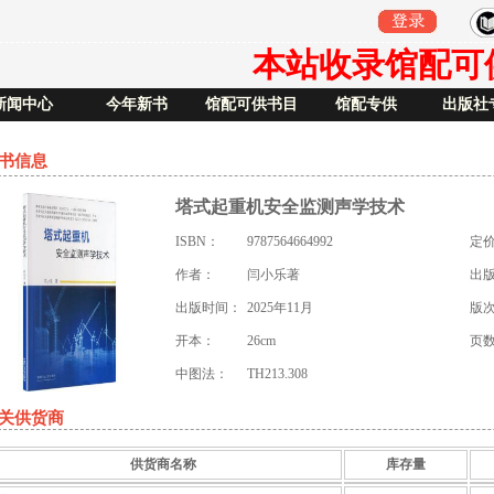
本站收录馆配可供书
新闻中心
今年新书
馆配可供书目
馆配专供
出版社
书信息
塔式起重机安全监测声学技术
ISBN：
9787564664992
定
作者：
闫小乐著
出
出版时间：
2025年11月
版
开本：
26cm
页
中图法：
TH213.308
关供货商
供货商名称
库存量