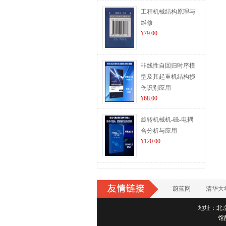
工程机械结构原理与
维修
¥79.00
非线性自回归时序模
型及其起重机结构损
伤识别应用
¥68.00
旋转机械机-磁-电耦
合分析与应用
¥120.00
蔚蓝网
清华大
地址：北京市
馆