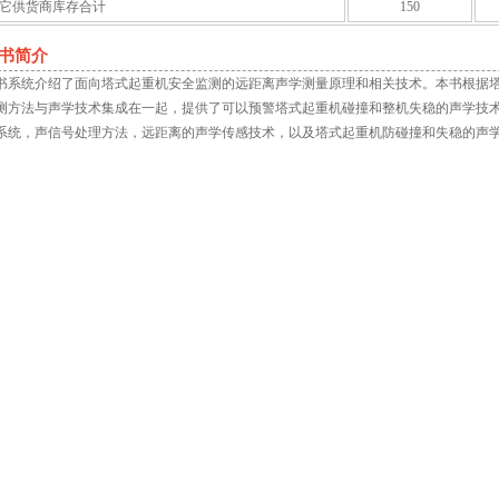
它供货商库存合计
150
书简介
书系统介绍了面向塔式起重机安全监测的远距离声学测量原理和相关技术。本书根据
测方法与声学技术集成在一起，提供了可以预警塔式起重机碰撞和整机失稳的声学技
系统，声信号处理方法，远距离的声学传感技术，以及塔式起重机防碰撞和失稳的声