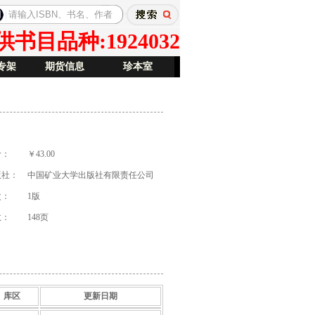
目品种:1924032
专架
期货信息
珍本室
价：
￥43.00
版社：
中国矿业大学出版社有限责任公司
次：
1版
数：
148页
库区
更新日期