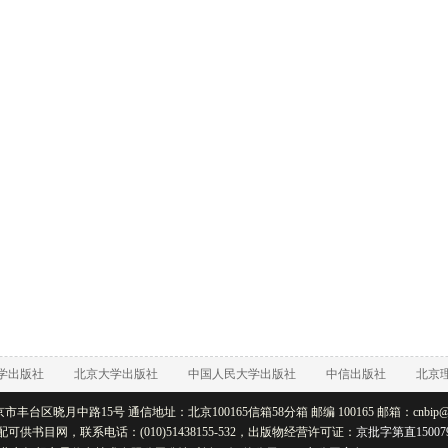
学出版社
北京大学出版社
中国人民大学出版社
中信出版社
北京
丰台区晓月中路15号 通信地址：北京100165信箱58分箱 邮编 100165 邮箱：cnbip@rtb
配可供书目网，联系电话：(010)51438155-532，出版物经营许可证：
京批字第直15007