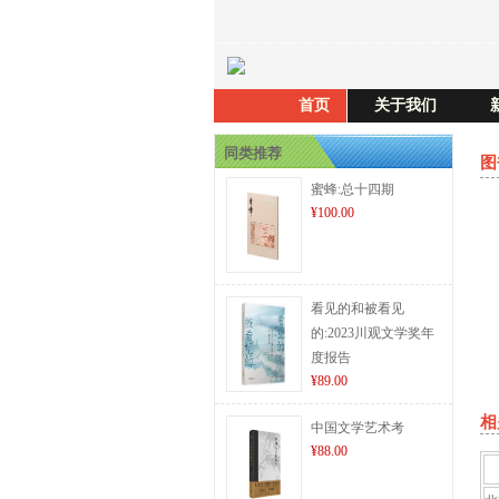
首页
关于我们
同类推荐
图
蜜蜂:总十四期
¥100.00
看见的和被看见
的:2023川观文学奖年
度报告
¥89.00
相
中国文学艺术考
¥88.00