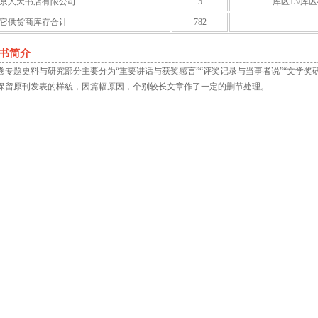
京人天书店有限公司
5
库区13/库区
它供货商库存合计
782
书简介
卷专题史料与研究部分主要分为“重要讲话与获奖感言”“评奖记录与当事者说”“文学奖
保留原刊发表的样貌，因篇幅原因，个别较长文章作了一定的删节处理。