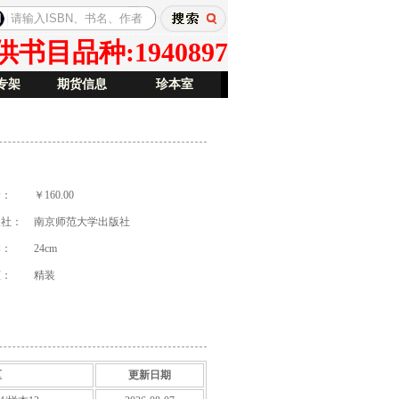
目品种:1940897
专架
期货信息
珍本室
价：
￥160.00
版社：
南京师范大学出版社
本：
24cm
祯：
精装
区
更新日期