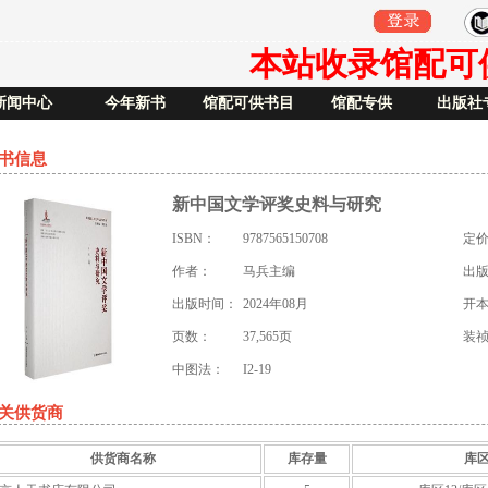
本站收录馆配可供书
新闻中心
今年新书
馆配可供书目
馆配专供
出版社
书信息
新中国文学评奖史料与研究
ISBN：
9787565150708
定
作者：
马兵主编
出
出版时间：
2024年08月
开
页数：
37,565页
装
中图法：
I2-19
关供货商
供货商名称
库存量
库