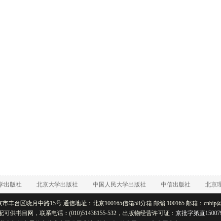
学出版社
北京大学出版社
中国人民大学出版社
中信出版社
北京
丰台区晓月中路15号 通信地址：北京100165信箱58分箱 邮编 100165 邮箱：cnbip@rtb
配可供书目网，联系电话：(010)51438155-532，出版物经营许可证：
京批字第直15007