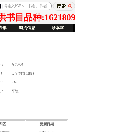
目品种:1621809
专架
期货信息
珍本室
价：
￥79.00
版社：
辽宁教育出版社
本：
23cm
祯：
平装
库区
更新日期