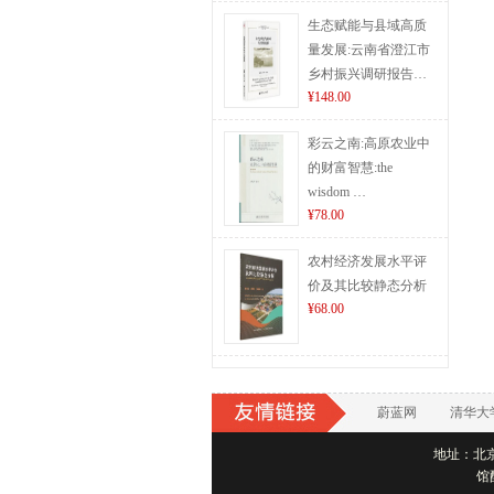
生态赋能与县域高质
量发展:云南省澄江市
乡村振兴调研报告…
¥148.00
彩云之南:高原农业中
的财富智慧:the
wisdom …
¥78.00
农村经济发展水平评
价及其比较静态分析
¥68.00
蔚蓝网
清华大
地址：北京市
馆