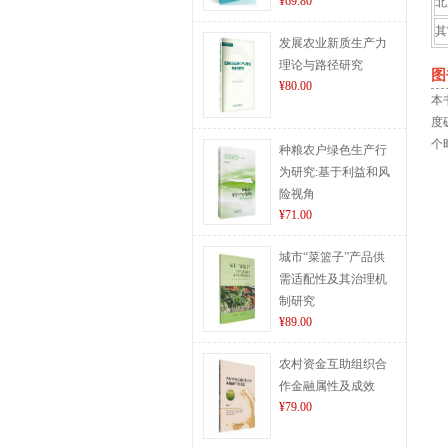
¥69.80
北
其
发展农业新质生产力
理论与路径研究
图
¥80.00
本
度
个
种粮农户绿色生产行
为研究:基于利益和风
险视角
¥71.00
城市“菜篮子”产品供
需适配性及其治理机
制研究
¥89.00
农村资金互助组织合
作金融属性及成效
¥79.00