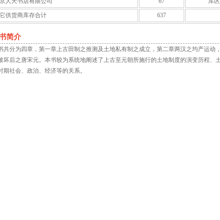
京人天书店有限公司
67
库区
它供货商库存合计
637
书简介
书共分为四章，第一章上古田制之推测及土地私有制之成立，第二章两汉之均产运动
破坏后之唐宋元。本书较为系统地阐述了上古至元朝所施行的土地制度的演变历程、
时期社会、政治、经济等的关系。