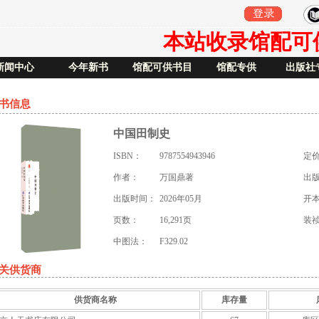
本站收录馆配可供书
新闻中心
今年新书
馆配可供书目
馆配专供
出版社
书信息
中国田制史
ISBN：
9787554943946
定
作者：
万国鼎著
出
出版时间：
2026年05月
开
页数：
16,291页
装
中图法：
F329.02
关供货商
供货商名称
库存量