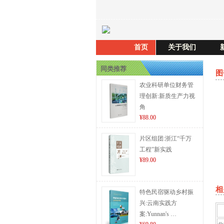
首页
关于我们
同类推荐
图
农业科研单位财务管
理创新:新质生产力视
角
¥88.00
片区组团:浙江“千万
工程”新实践
¥89.00
相
特色民宿驱动乡村振
兴:云南实践方
案:Yunnan's …