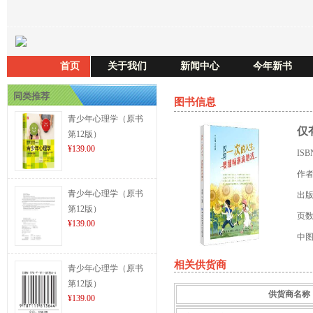
首页
关于我们
新闻中心
今年新书
同类推荐
图书信息
青少年心理学（原书
仅
第12版）
¥139.00
IS
作
青少年心理学（原书
出
第12版）
页
¥139.00
中
相关供货商
青少年心理学（原书
第12版）
供货商名称
¥139.00