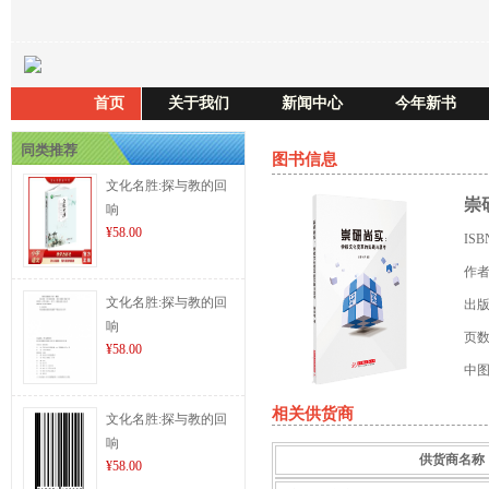
首页
关于我们
新闻中心
今年新书
同类推荐
图书信息
文化名胜:探与教的回
崇
响
¥58.00
IS
作
文化名胜:探与教的回
出
响
页
¥58.00
中
相关供货商
文化名胜:探与教的回
响
供货商名称
¥58.00