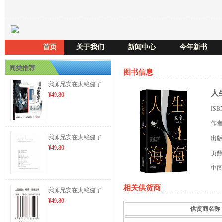
首页
关于我们
新闻中心
今年新书
同类推荐
图书信息
我师兄实在太稳健了
人
¥49.80
IS
作
我师兄实在太稳健了
出
¥49.80
页
中
相关供货商
我师兄实在太稳健了
¥49.80
供货商名称