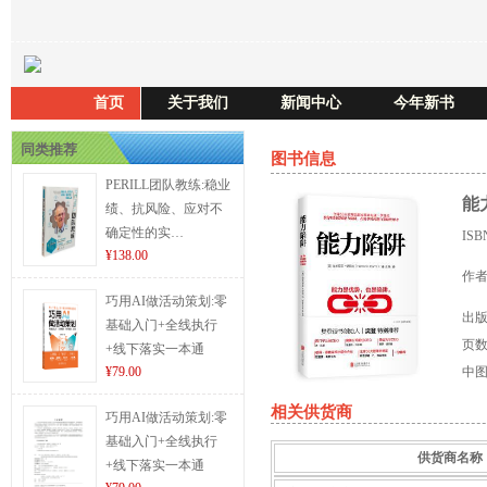
首页
关于我们
新闻中心
今年新书
同类推荐
图书信息
PERILL团队教练:稳业
能
绩、抗风险、应对不
确定性的实…
IS
¥138.00
作
巧用AI做活动策划:零
出
基础入门+全线执行
页
+线下落实一本通
¥79.00
中
相关供货商
巧用AI做活动策划:零
基础入门+全线执行
供货商名称
+线下落实一本通