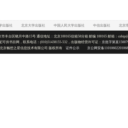
学出版社
北京大学出版社
中国人民大学出版社
中信出版社
北京
丰台区晓月中路15号 通信地址：北京100165信箱58分箱 邮编 100165 邮箱：cnbip@rtb
配可供书目网，联系电话：(010)51438155-532，出版物经营许可证：
京批字第直15007
北京畅想之星信息技术有限公司 版权所有
证件公示
京公网安备1101060220106