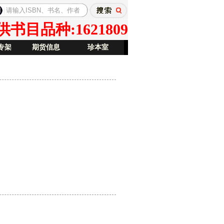
目品种:1621809
专架
期货信息
珍本室