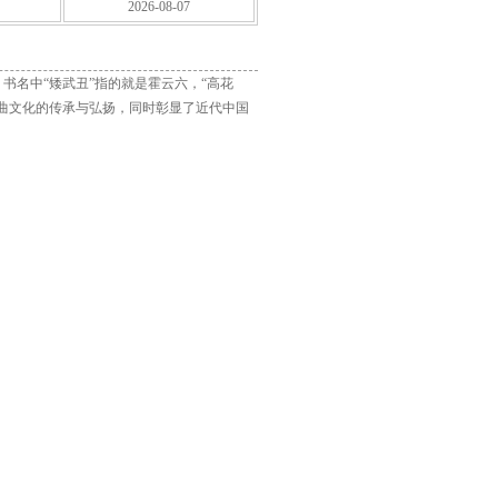
2026-08-07
书名中“矮武丑”指的就是霍云六，“高花
曲文化的传承与弘扬，同时彰显了近代中国