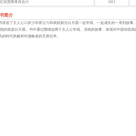
它供货商库存合计
3411
书简介
书讲述了主人公12岁少年霍云六和戏校新生白月霜一起学戏、一起成长的一系列故事。
”指的就是白月霜。书中通过围绕这两个主人公学戏、演戏的故事，体现对中国传统戏
民的时代风貌和对侵略者的无畏抗争。