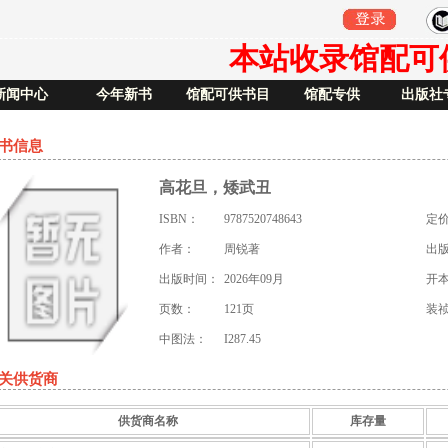
本站收录馆配可供书
新闻中心
今年新书
馆配可供书目
馆配专供
出版社
书信息
高花旦，矮武丑
ISBN：
9787520748643
定
作者：
周锐著
出
出版时间：
2026年09月
开
页数：
121页
装
中图法：
I287.45
关供货商
供货商名称
库存量