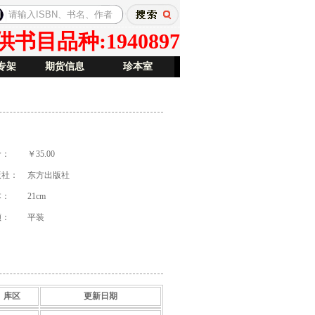
目品种:1940897
专架
期货信息
珍本室
价：
￥35.00
版社：
东方出版社
本：
21cm
祯：
平装
库区
更新日期