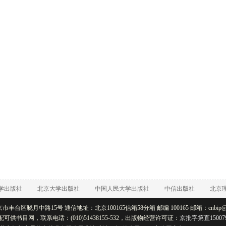
学出版社
北京大学出版社
中国人民大学出版社
中信出版社
北京
丰台区晓月中路15号 通信地址：北京100165信箱58分箱 邮编 100165 邮箱：cnbip@rtb
配可供书目网，联系电话：(010)51438155-532，出版物经营许可证：
京批字第直15007