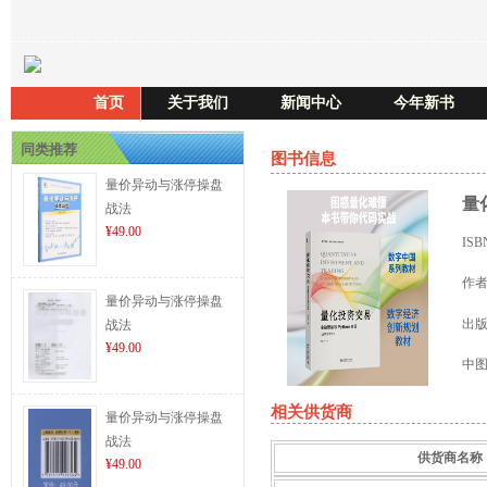
首页
关于我们
新闻中心
今年新书
同类推荐
图书信息
量价异动与涨停操盘
量
战法
¥49.00
IS
作
量价异动与涨停操盘
出
战法
¥49.00
中
相关供货商
量价异动与涨停操盘
战法
供货商名称
¥49.00