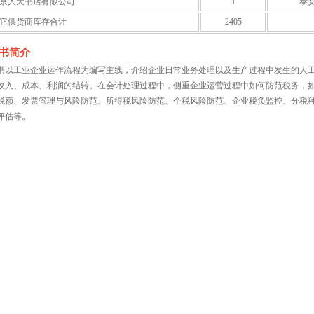
京人天书店有限公司
1
泰
它供货商库存合计
2405
书简介
书以工业企业运作流程为编写主线，介绍企业日常业务处理以及生产过程中发生的人
收入、成本、利润的结转。在会计处理过程中，侧重企业运营过程中如何防范税务，
税额、发票管理与风险防范、所得税风险防范、个税风险防范、企业税负监控、分税
评估等。