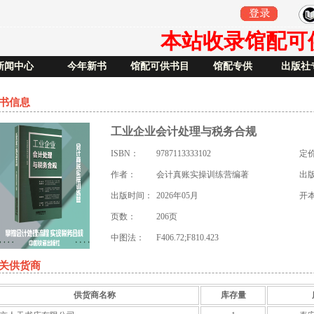
本站收录馆配可供书
新闻中心
今年新书
馆配可供书目
馆配专供
出版社
书信息
工业企业会计处理与税务合规
ISBN：
9787113333102
定
作者：
会计真账实操训练营编著
出
出版时间：
2026年05月
开
页数：
206页
中图法：
F406.72;F810.423
关供货商
供货商名称
库存量