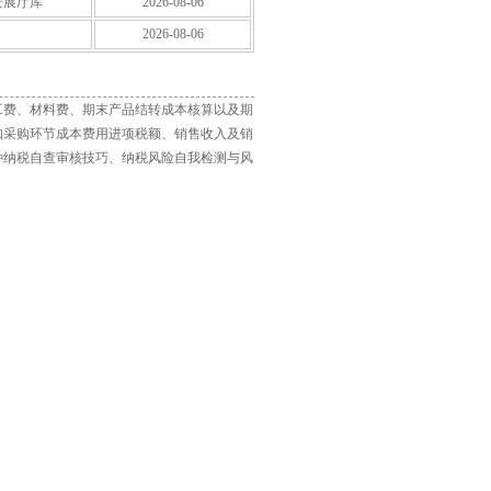
安展厅库
2026-08-06
2026-08-06
工费、材料费、期末产品结转成本核算以及期
如采购环节成本费用进项税额、销售收入及销
种纳税自查审核技巧、纳税风险自我检测与风