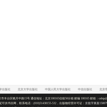
学出版社
北京大学出版社
中国人民大学出版社
中信出版社
北京
丰台区晓月中路15号 通信地址：北京100165信箱58分箱 邮编 100165 邮箱：cnbip@rtb
配可供书目网，联系电话：(010)51438155-532，出版物经营许可证：
京批字第直15007