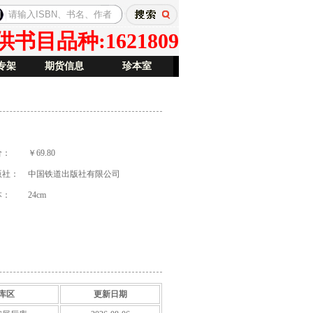
目品种:1621809
专架
期货信息
珍本室
价：
￥69.80
版社：
中国铁道出版社有限公司
本：
24cm
库区
更新日期