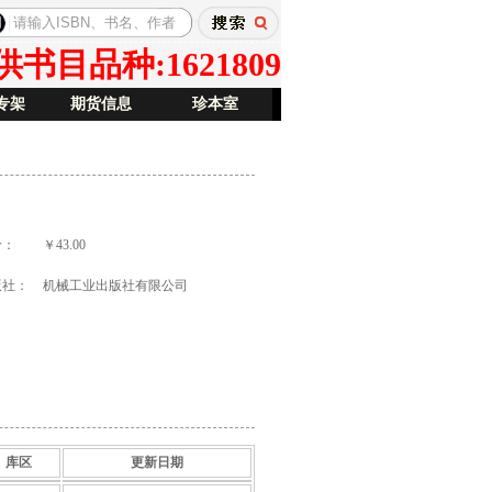
目品种:1621809
专架
期货信息
珍本室
价：
￥43.00
版社：
机械工业出版社有限公司
库区
更新日期