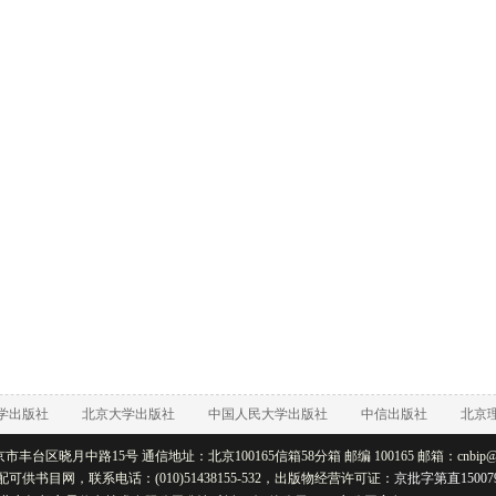
学出版社
北京大学出版社
中国人民大学出版社
中信出版社
北京
丰台区晓月中路15号 通信地址：北京100165信箱58分箱 邮编 100165 邮箱：cnbip@rtb
配可供书目网，联系电话：(010)51438155-532，出版物经营许可证：
京批字第直15007