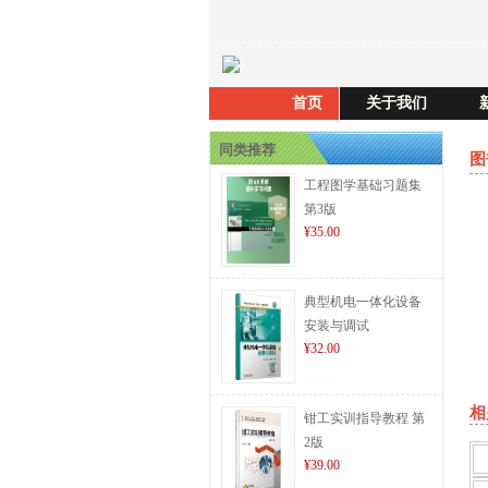
首页
关于我们
同类推荐
图
工程图学基础习题集
第3版
¥35.00
典型机电一体化设备
安装与调试
¥32.00
相
钳工实训指导教程 第
2版
¥39.00