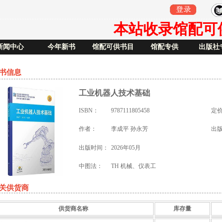
本站收录馆配可供书
新闻中心
今年新书
馆配可供书目
馆配专供
出版社
书信息
工业机器人技术基础
ISBN：
9787111805458
定
作者：
李成平 孙永芳
出
出版时间：
2026年05月
中图法：
TH 机械、仪表工
关供货商
供货商名称
库存量