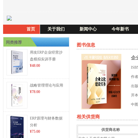
首页
关于我们
新闻中心
今年新书
同类推荐
图书信息
用友ERP企业经营沙
企
盘模拟实训手册
¥48.00
IS
作
战略管理理论与应用
出
¥78.00
开
中
相关供货商
ERP原理与财务数据
分析
供货商名称
¥75.00