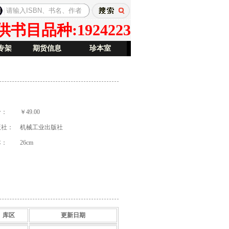
目品种:1924223
专架
期货信息
珍本室
价：
￥49.00
版社：
机械工业出版社
本：
26cm
库区
更新日期