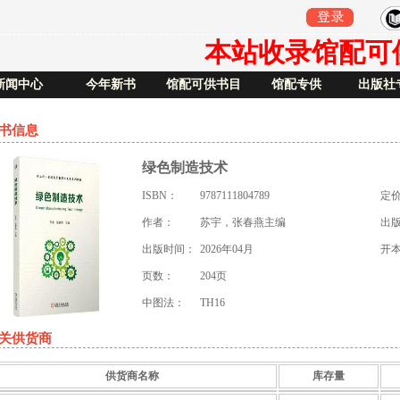
本站收录馆配可供书
新闻中心
今年新书
馆配可供书目
馆配专供
出版社
书信息
绿色制造技术
ISBN：
9787111804789
定
作者：
苏宇，张春燕主编
出
出版时间：
2026年04月
开
页数：
204页
中图法：
TH16
关供货商
供货商名称
库存量