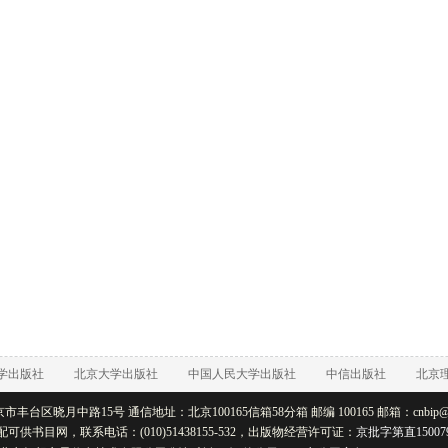
学出版社
北京大学出版社
中国人民大学出版社
中信出版社
北京
丰台区晓月中路15号 通信地址：北京100165信箱58分箱 邮编 100165 邮箱：cnbip@rtb
配可供书目网，联系电话：(010)51438155-532，出版物经营许可证：
京批字第直15007