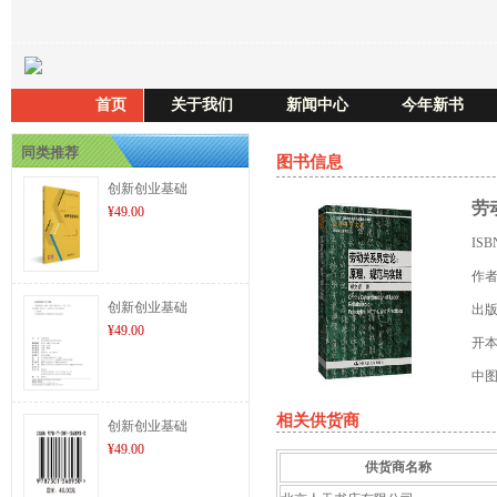
首页
关于我们
新闻中心
今年新书
同类推荐
图书信息
创新创业基础
劳动
¥49.00
IS
作
创新创业基础
出
¥49.00
开
中
相关供货商
创新创业基础
¥49.00
供货商名称