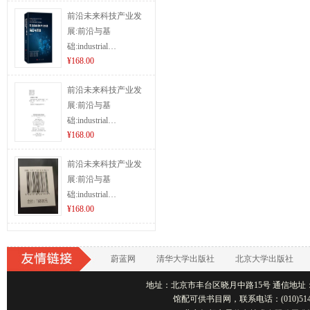
前沿未来科技产业发
展:前沿与基
础:industrial…
¥168.00
前沿未来科技产业发
展:前沿与基
础:industrial…
¥168.00
前沿未来科技产业发
展:前沿与基
础:industrial…
¥168.00
蔚蓝网
清华大学出版社
北京大学出版社
地址：北京市丰台区晓月中路15号 通信地址：北京1001
馆配可供书目网，联系电话：(010)514