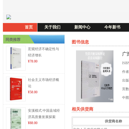
首页
关于我们
新闻中心
今年新书
同类推荐
图书信息
宏观经济不确定性与
广
经济增长
¥78.00
ISB
作者
社会主义市场经济概
出版
论
页数
¥58.00
中图
相关供货商
安溪模式:中国县域经
济高质量发展探索
供货商名称
¥88.00