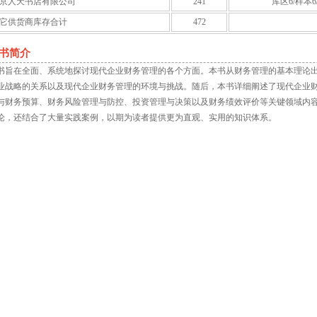
京人天书店有限公司
241
库区6/样本6
它供货商库存合计
472
书简介
书旨在全面、系统地探讨现代企业财务管理的各个方面。本书从财务管理的基本理论
业战略的关系以及现代企业财务管理的环境与挑战。随后，本书详细阐述了现代企业
与财务预算、财务风险管理与防控、投资管理与决策以及财务绩效评价等关键领域内
论，还结合了大量实践案例，以期为读者提供更为直观、实用的知识体系。