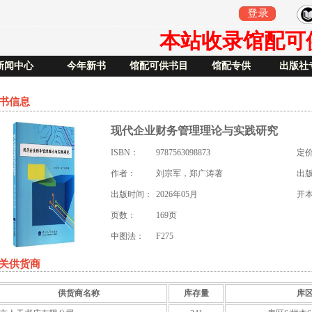
本站收录馆配可供书
新闻中心
今年新书
馆配可供书目
馆配专供
出版社
书信息
现代企业财务管理理论与实践研究
ISBN：
9787563098873
定
作者：
刘宗军，郑广涛著
出
出版时间：
2026年05月
开
页数：
169页
中图法：
F275
关供货商
供货商名称
库存量
库