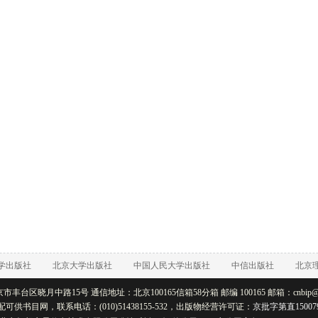
学出版社
北京大学出版社
中国人民大学出版社
中信出版社
北京
丰台区晓月中路15号 通信地址：北京100165信箱58分箱 邮编 100165 邮箱：cnbip@rtb
配可供书目网，联系电话：(010)51438155-532，出版物经营许可证：
京批字第直15007