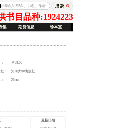
目品种:1924223
专架
期货信息
珍本室
价：
￥68.00
版社：
河海大学出版社
本：
26cm
区
更新日期