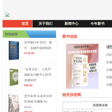
首页
关于我们
新闻中心
今年新书
同类推荐
图书信息
货币银行学:货币、银
读
行、金融市场和机构
¥128.00
IS
作
“去美元化”、人民币
出
国际化与数字人民币
页
发展研究
中
¥99.00
相关供货商
货币未来:从金本位到
区块链:珍藏版:the
供货商名称
decen…