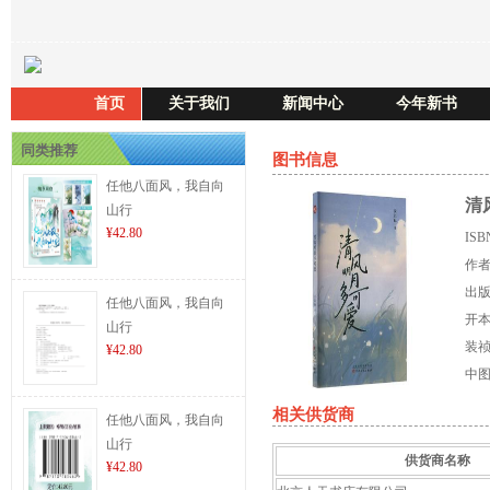
首页
关于我们
新闻中心
今年新书
同类推荐
图书信息
任他八面风，我自向
清
山行
¥42.80
IS
作
出
任他八面风，我自向
开
山行
装
¥42.80
中
相关供货商
任他八面风，我自向
山行
供货商名称
¥42.80