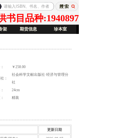
目品种:1940897
专架
期货信息
珍本室
价：
￥258.00
社会科学文献出版社·经济与管理分
版社：
社
本：
24cm
祯：
精装
更新日期