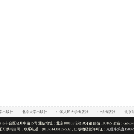
学出版社
北京大学出版社
中国人民大学出版社
中信出版社
北京
丰台区晓月中路15号 通信地址：北京100165信箱58分箱 邮编 100165 邮箱：cnbip@rtb
配可供书目网，联系电话：(010)51438155-532，出版物经营许可证：
京批字第直15007