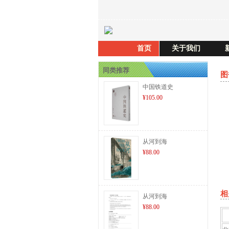
首页
关于我们
同类推荐
图
中国铁道史
¥105.00
从河到海
¥88.00
相
从河到海
¥88.00