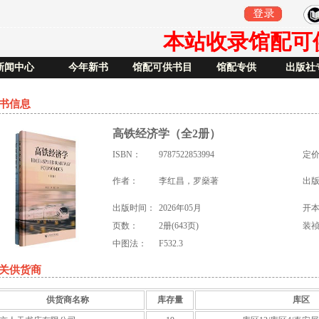
本站收录馆配可供书
新闻中心
今年新书
馆配可供书目
馆配专供
出版社
书信息
高铁经济学（全2册）
ISBN：
9787522853994
定
作者：
李红昌，罗燊著
出
出版时间：
2026年05月
开
页数：
2册(643页)
装
中图法：
F532.3
关供货商
供货商名称
库存量
库区