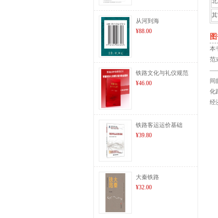
北
其
从河到海
¥88.00
图
本
范
—
铁路文化与礼仪规范
间
¥46.00
化
经
铁路客运运价基础
¥39.80
大秦铁路
¥32.00