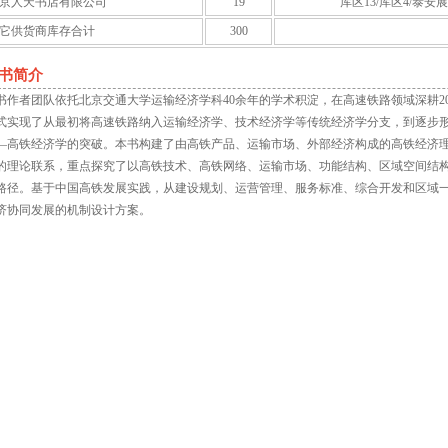
京人天书店有限公司
19
库区13/库区4/泰安
它供货商库存合计
300
书简介
书作者团队依托北京交通大学运输经济学科40余年的学术积淀，在高速铁路领域深耕2
式实现了从最初将高速铁路纳入运输经济学、技术经济学等传统经济学分支，到逐步
—高铁经济学的突破。本书构建了由高铁产品、运输市场、外部经济构成的高铁经济
的理论联系，重点探究了以高铁技术、高铁网络、运输市场、功能结构、区域空间结
路径。基于中国高铁发展实践，从建设规划、运营管理、服务标准、综合开发和区域
济协同发展的机制设计方案。